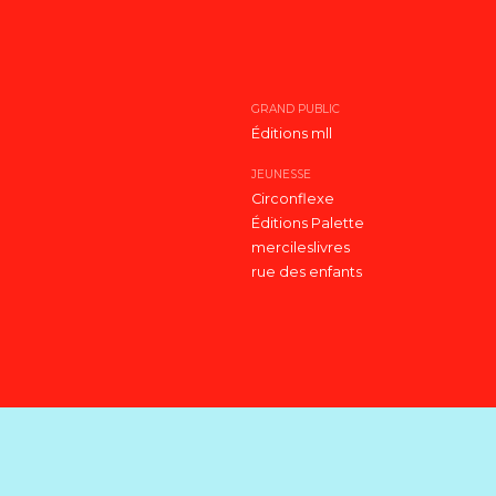
GRAND PUBLIC
Éditions mll
JEUNESSE
Circonflexe
Éditions Palette
mercileslivres
rue des enfants