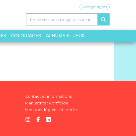
Foreign rights
PAS
COLORIAGES
ALBUMS ET JEUX
Contact et informations
Manuscrits / Portfolios
Mentions légales et crédits