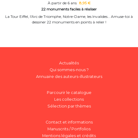
À partir de 6 ans
8,95 €
22 monuments faciles à réaliser
La Tour Eiffel, l'Arc de Triomphe, Notre-Dame, les Invalides… Amuse-toi à
dessiner 22 monuments en points à relier !
Actualités
Qui sommes-nous ?
Annuaire des auteurs-illustrateurs
Parcourir le catalogue
Les collections
Sélection par thèmes
Contact et informations
Manuscrits / Portfolios
Mentions légales et crédits