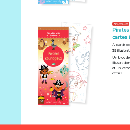
Nouveauté
Pirates
cartes 
À partir de
35 illustra
Un bloc de 
illustratio
et un vers
offrir !