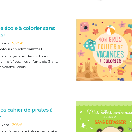
e école à colorier sans
er
 3 ans
5,50 €
ntours en relief pailletés !
e coloriages avec des contours
t en relief pour les enfants dès 3 ans,
 vedette l'école.
s cahier de pirates à
r
 5 ans
7,95 €
 coloriages sur le thème des pirates