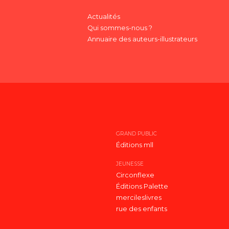
Actualités
Qui sommes-nous ?
Annuaire des auteurs-illustrateurs
GRAND PUBLIC
Éditions mll
JEUNESSE
Circonflexe
Éditions Palette
mercileslivres
rue des enfants