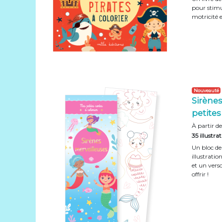
pour stimu
motricité 
Nouveauté
Sirènes
petites
À partir de
35 illustra
Un bloc de 
illustratio
et un vers
offrir !