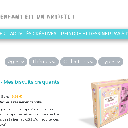
NER
ACTIVITÉS CRÉATIVES
PEINDRE ET DESSINER PAS À 
Âges
Thèmes
Collections
Types
 - Mes biscuits craquants
 6 ans
9,95 €
faciles à réaliser en famille !
 gourmand composé d'un livre de
s et 2 emporte-pièces pour permettre
 de réaliser, au côté d'un adulte, des
waï !