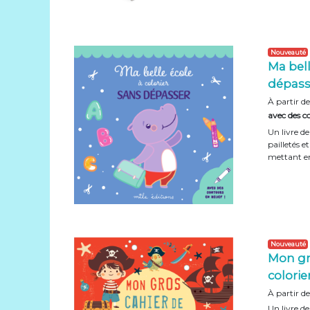
Nouveauté
Ma bell
dépass
À partir de
avec des co
Un livre d
pailletés e
mettant en
Nouveauté
Mon gro
colorie
À partir de
Un livre de