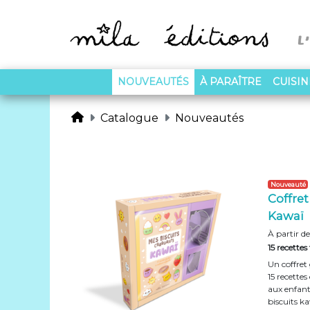
(CURRENT)
NOUVEAUTÉS
À PARAÎTRE
CUISI
Catalogue
Nouveautés
Nouveauté
Coffret
Kawaï
À partir de
15 recettes 
Un coffret
15 recette
aux enfants
biscuits ka