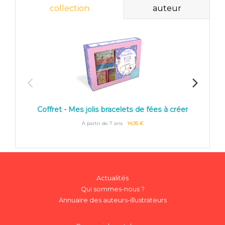
collection
auteur
Coffre
Coffret - Mes jolis bracelets de fées à créer
À partir de 7 ans
14,95 €
Actualités
Qui sommes-nous ?
Annuaire des auteurs-illustrateurs