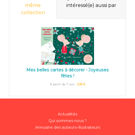
même
intéressé(e) aussi par
collection
Mes belles cartes à décorer - Joyeuses
fêtes !
À partir de 7 ans
6,95 €
Actualités
Qui sommes-nous ?
Annuaire des auteurs-illustrateurs