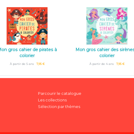
on gros cahier de pirates à
Mon gros cahier des sirène
colorier
colorier
À partir de 5 ans
7,95 €
À partir de 4 ans
7,95 €
Parcourir le catalogue
Les collections
Sélection par thèmes