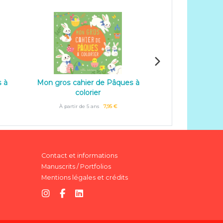
s à
Mon gros cahier de Pâques à
Mon gros cahie
colorier
colo
À partir de 5 ans
7,95 €
À partir de 5
Contact et informations
Manuscrits / Portfolios
Mentions légales et crédits