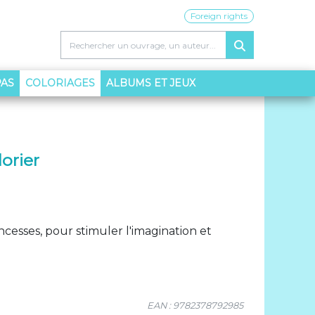
Foreign rights
(CURRENT)
PAS
COLORIAGES
ALBUMS ET JEUX
orier
cesses, pour stimuler l'imagination et
EAN : 9782378792985