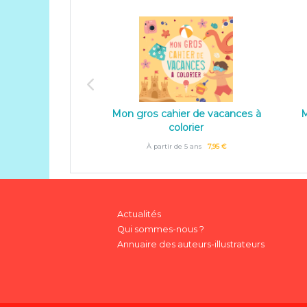
Mon gros cahier de vacances à
M
colorier
À partir de 5 ans
7,95 €
Actualités
Qui sommes-nous ?
Annuaire des auteurs-illustrateurs