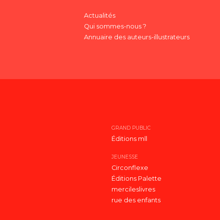
Actualités
Qui sommes-nous ?
Annuaire des auteurs-illustrateurs
GRAND PUBLIC
Éditions mll
JEUNESSE
Circonflexe
Éditions Palette
mercileslivres
rue des enfants