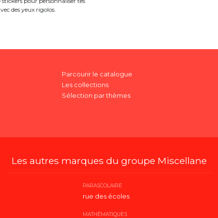
 stickers pour personnaliser tes
vec des yeux rigolos.
Parcourir le catalogue
Les collections
Sélection par thèmes
Les autres marques du groupe Miscellane
PARASCOLAIRE
rue des écoles
MATHÉMATIQUES