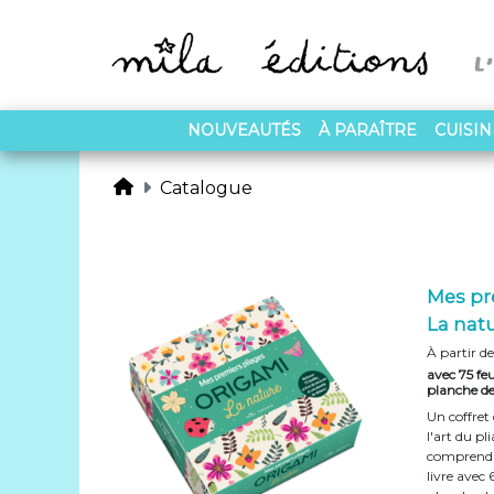
NOUVEAUTÉS
À PARAÎTRE
CUISI
Catalogue
Mes pr
La natu
À partir de
avec 75 feu
planche de 
Un coffret
l'art du pl
comprend 7
livre avec