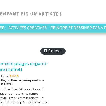
NER
ACTIVITÉS CRÉATIVES
PEINDRE ET DESSINER PAS À 
Thèmes
emiers pliages origami -
re (coffret)
 6 ans
8,50 €
illes, un livre de pas-à-pas et une
stickers !
 d'origami parfait pour découvrir
iage en s'amusant. Ce coffret
5 feuilles aux motifs colorés, un
 6 modèles expliqués pas à pas et une