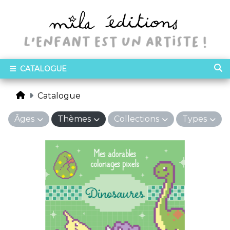
CATALOGUE
Catalogue
Âges
Thèmes
Collections
Types